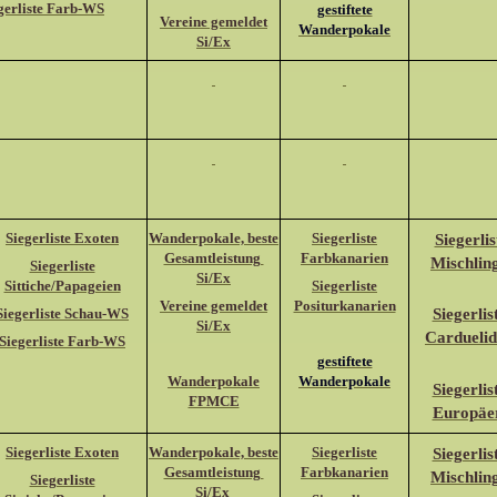
gerliste Farb-WS
gestiftete
Vereine gemeldet
Wanderpokale
Si/Ex
Siegerliste Exoten
Wanderpokale, beste
Siegerliste
Siegerlis
Gesamtleistung
Farbkanarien
Mischlin
Siegerliste
Si/Ex
Sittiche/Papageien
Siegerliste
Vereine gemeldet
Positurkanarien
Siegerliste Schau-WS
Siegerlis
Si/Ex
Cardueli
Siegerliste Farb-WS
gestiftete
Wanderpokale
Wanderpokale
Siegerlis
FPMCE
Europäe
Siegerliste Exoten
Wanderpokale, beste
Siegerliste
Siegerlis
Gesamtleistung
Farbkanarien
Mischlin
Siegerliste
Si/Ex