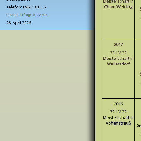
Meisterschaft in
Cham
/Weiding
Telefon: 09621 81355
E-Mail:
info@LV-22.de
26. April 2026
2017
33. LV-22
Meisterschaft in
Wallersdorf
2016
32. LV-22
Meisterschaft in
Vohenstrauß
Si