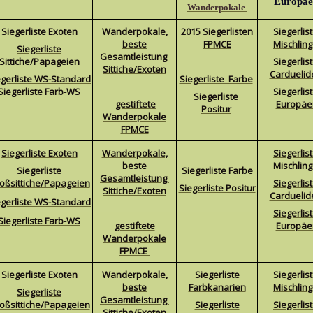
Europäe
Wanderpokale
Siegerliste Exoten
Wanderpokale,
2015 Siegerlisten
Siegerlis
beste
FPMCE
Mischlin
Siegerliste
Gesamtleistung
Sittiche/Papageie
n
Siegerlis
Sittiche/Exoten
Carduelid
egerliste WS-Standard
Siegerliste Farbe
Siegerliste Farb-WS
Siegerlis
Siegerliste
gestiftete
Europäe
Positur
Wanderpokale
FPMCE
Siegerliste Exoten
Wanderpokale,
Siegerlis
beste
Mischlin
Siegerliste
Siegerliste Farbe
Gesamtleistung
oßsittiche/Papageien
Siegerlis
Siegerliste Positur
Sittiche/Exoten
Carduelid
egerliste WS-Standard
Siegerlis
Siegerliste Farb-WS
gestiftete
Europäe
Wanderpokale
FPMCE
Siegerliste Exoten
Wanderpokale,
Siegerliste
Siegerlis
beste
Farbkanarien
Mischlin
Siegerliste
Gesamtleistung
oßsittiche/Papageien
Siegerliste
Siegerlis
Sittiche/Exoten