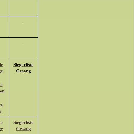
te
Siegerliste
ge
Gesang
te
den
te
r
te
Siegerliste
ge
Gesang