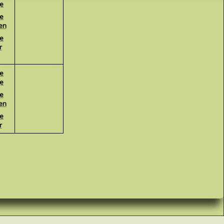
ge
te
en
te
r
te
ge
te
en
te
r