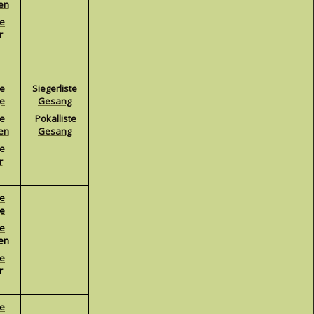
en
te
r
te
Siegerliste
ge
Gesang
te
Pokalliste
en
Gesang
te
r
te
ge
te
en
te
r
te