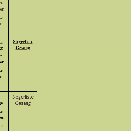
te
den
te
r
te
Siegerliste
ge
Gesang
te
den
te
r
Siegerliste
te
Gesang
ge
te
den
te