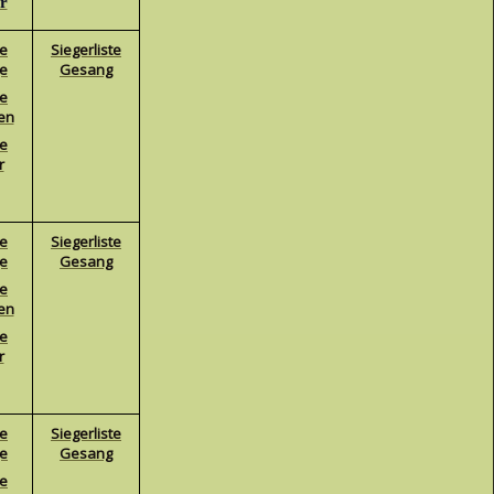
r
te
Siegerliste
ge
Gesang
te
en
te
r
te
Siegerliste
ge
Gesang
te
en
te
r
te
Siegerliste
ge
Gesang
te