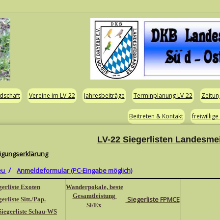
dschaft
Vereine im LV-22
Jahresbeiträge
Terminplanung LV-22
Zeitun
Beitreten & Kontakt
freiwillige
LV-22 Siegerlisten Landesme
ligungserklärung
/
eu
Anmeldeformular
(PC-Eingabe möglich)
gerliste Exoten
Wanderpokale, beste
Gesamtleistung
Siegerliste
FPMCE
gerliste Sitt./Pap
.
Si/Ex
Siegerliste Schau-WS