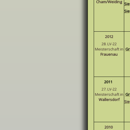
Cham
/Weiding
Sie
S
i
2012
28. LV-22
Meisterschaft in
Gr
Frauenau
2011
27. LV-22
Meisterschaft in
Gr
Wallersdorf
Sie
2010