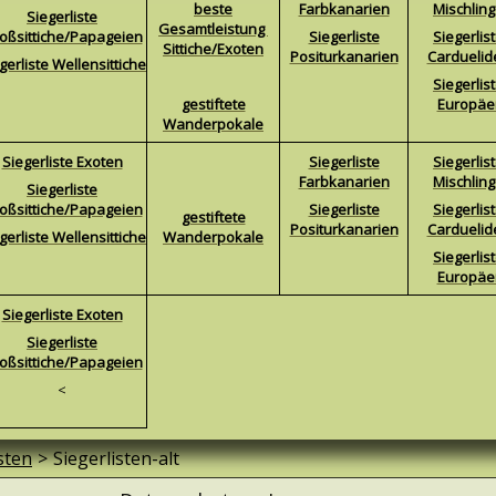
beste
Farbkanarien
Mischlin
Siegerliste
Gesamtleistung
oßsittiche/Papageien
Siegerliste
Siegerlis
Sittiche/Exoten
Positurkanarien
Carduelid
gerliste Wellensittiche
Siegerlis
gestiftete
Europäe
Wanderpokale
Siegerliste Exoten
Siegerliste
Siegerlis
Farbkanarien
Mischlin
Siegerliste
oßsittiche/Papageien
Siegerliste
Siegerlis
gestiftete
Positurkanarien
Carduelid
gerliste Wellensittiche
Wanderpokale
Siegerlis
Europäe
Siegerliste Exoten
Siegerliste
oßsittiche/Papageien
<
sten
>
Siegerlisten-alt