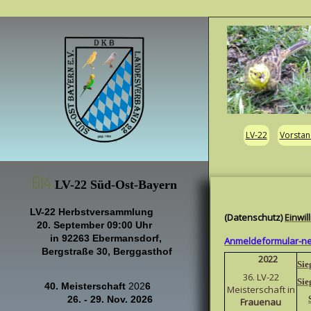
LV-22
Vorstan
614
LV-22 Süd-Ost-Bayern
LV-22
Herbstversammlung
(Datenschutz)
Einwil
20
. September 09:00 Uhr
in
92263 Ebermansdorf,
Anmeldeformular-n
Bergstraße 30, Berggasthof
2022
Sie
36. LV-22
Sie
40. Meisterschaft
202
6
Meisterschaft in
26. - 29. Nov. 2026
Frauenau