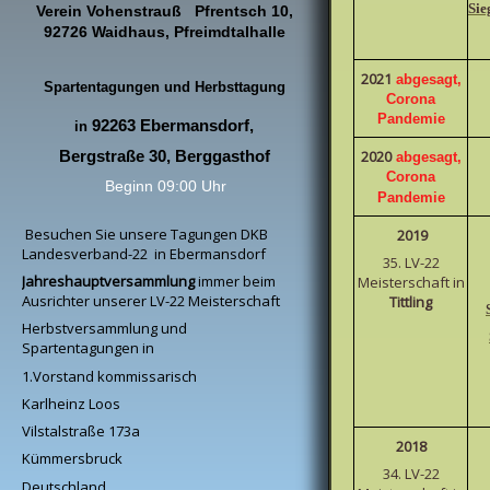
Sie
Verein Vohenstrauß
Pfrentsch 10,
92726 Waidhaus, Pfreimdtalhalle
2021
abgesagt,
Spartentagungen und Herbsttagung
Corona
Pandemie
92263 Ebermansdorf,
in
2020
Bergstraße 30, Berggasthof
abgesagt,
Corona
Beginn 09:00 Uhr
Pandemie
Besuchen Sie unsere Tagungen DKB
2019
Landesverband-22 in Ebermansdorf
35. LV-22
Jahreshauptversammlung
immer beim
Meisterschaft in
Ausrichter unserer LV-22 Meisterschaft
Tittling
Herbstversammlung und
Spartentagungen in
1.Vorstand kommissarisch
Karlheinz Loos
Vilstalstraße 173a
2018
Kümmersbruck
34. LV-22
Deutschland