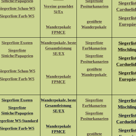
Sittiche/Papageien
Siegerliste
Siegerlis
Vereine gemeldet
Positurkanarien
Siegerliste Schau-WS
Cardueli
Si/Ex
Siegerliste Farb-WS
Siegerlis
gestiftete
Europäe
Wanderpokale
Wanderpokale
FPMCE
Siegerliste Exoten
Wanderpokale, beste
Siegerliste
Siegerlis
Gesamtleistung
Farbkanarien
Mischlin
Siegerliste
SE/EX
Sittiche/Papageien
Siegerliste
Siegerlis
Positurkanarien
Cardueli
gestiftete
Siegerliste Schau-WS
Siegerlis
Wanderpokale
Wanderpokale
Siegerliste Farb-WS
Europäe
FPMCE
Siegerliste Exoten
Wanderpokale, beste
Siegerliste
Siegerlis
Gesamtleistung
Farbkanarien
Mischlin
Siegerliste
SE/EX
Sittiche/Papageien
Siegerliste
Siegerlis
Positurkanarien
egerliste WS-Standard
Cardueli
Wanderpokale
Siegerliste Farb-WS
Siegerlis
FPMCE
gestiftete