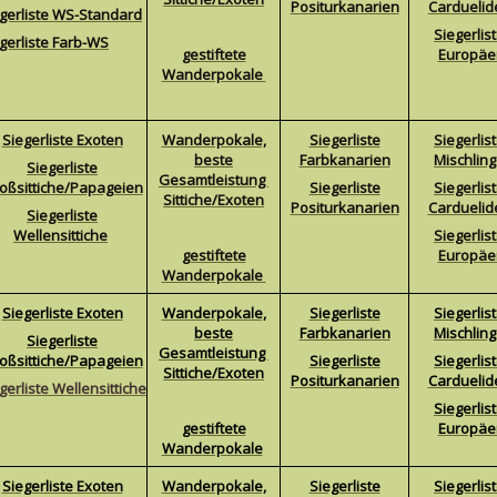
Positurkanarien
Carduelid
gerliste WS-Standard
Siegerlis
egerliste Farb-WS
gestiftete
Europäe
Wanderpokale
Siegerliste Exoten
Wanderpokale,
Siegerliste
Siegerlis
beste
Farbkanarien
Mischlin
Siegerliste
Gesamtleistung
oßsittiche/Papageien
Siegerliste
Siegerlis
Sittiche/Exoten
Positurkanarien
Carduelid
Siegerliste
Wellensittiche
Siegerlis
gestiftete
Europäe
Wanderpokale
Siegerliste Exoten
Wanderpokale,
Siegerliste
Siegerlis
beste
Farbkanarien
Mischlin
Siegerliste
Gesamtleistung
oßsittiche/Papageien
Siegerliste
Siegerlis
Sittiche/Exoten
Positurkanarien
Carduelid
gerliste Wellen
sittiche
Siegerlis
gestiftete
Europäe
Wanderpokale
Si
egerliste Exoten
Wanderpokale,
Siegerliste
Siegerlis