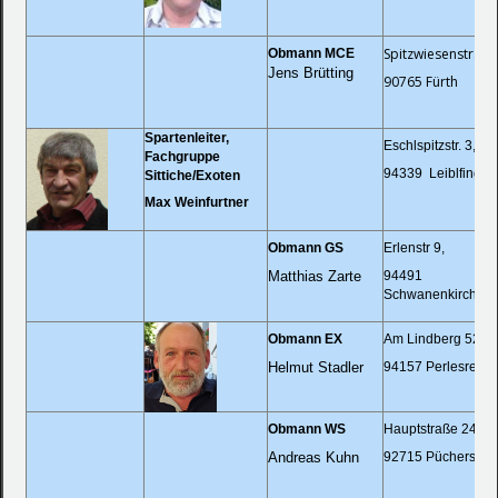
Spitzwiesenstr. 67
Obmann
MCE
Jens Brütting
90765 Fürth
Spartenleiter,
Eschlspitzstr. 3,
Fachgruppe
94339 Leiblfing
Sittiche/Exoten
Max Weinfurtner
Obmann
GS
Erlenstr 9,
Matthias Zarte
94491
Schwanenkirchen
Obmann
EX
Am Lindberg 5
Helmut Stadler
94157 Perlesreut
Obmann
WS
Hauptstraße 24,
Andreas Kuhn
92715 Püchersreu