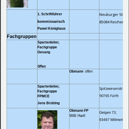
Neuburger Straß
1. Schriftführer
kommissarisch
85084 Reicherts
Pawel Könighaus
Fachgruppen
Spartenleiter,
Fachgruppe
Gesang
0ffen
Obmann
offen
Spartenleiter,
Spitzwiesenstr. 67
Fachgruppe
90765 Fürth
FPMCE
Jens Brütting
Obmann
FP
Geigen 73,
Willi Hartl
93497 Willmering