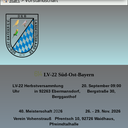
Start
>
Vorstandschaft
614
LV-22 Süd-Ost-Bayern
LV-22
Herbstversammlung
20
. September 09:00
Uhr
in
92263 Ebermansdorf,
Bergstraße 30,
Berggasthof
40. Meisterschaft
202
6
26. - 29. Nov. 2026
Verein Vohenstrauß
Pfrentsch 10, 92726 Waidhaus,
Pfreimdtalhalle