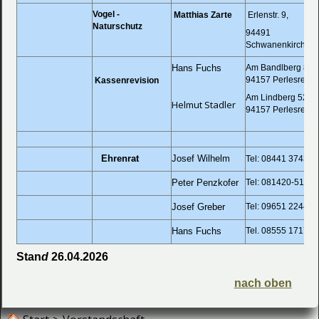
Vogel -
Matthias Zarte
Erlenstr. 9
Naturschutz
94491
Schwanenkirchen
Hans Fuchs
Am Bandlberg 
94157 Perlesreut
Kassenrevision
Am Lindberg 5
Helmut Stadler
94157 Perlesreut
Ehrenrat
Josef Wilhelm
Tel: 08441 3743
Peter Penzkofer
Tel: 081420-51545
Josef Greber
Tel: 09651 2244
Hans Fuchs
Tel. 08555 1717
Stan
d
26.04.2026
nach oben