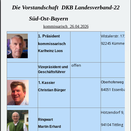
Die Vorstandschaft DKB Landesverband-22
Süd-Ost-Bayern
kommissarisch
26
.04.
2026
Vilstalerstr. 173a
1.
Präsident
92245 Kümmerbr
kommissarisch
Karlheinz Loos
offen
Vizepräsident und
Geschäftsführer
1
Oberhoferweg 12,
.
Kassier
84051 Essenbach
Christian Bürger
Hötzendorf
Ringwart
94104 Tittling
Martin Erhard